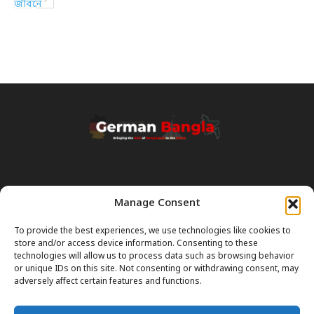
Manage Consent
Transparency & Disclaimer:
Some content and images on this site are generated with the
To provide the best experiences, we use technologies like cookies to
assistance of Artificial Intelligence (AI). While we strive for accuracy, AI
store and/or access device information. Consenting to these
can occasionally produce incorrect or outdated information.
technologies will allow us to process data such as browsing behavior
or unique IDs on this site. Not consenting or withdrawing consent, may
Please Note:
The content on GermanBangla.com is intended solely
adversely affect certain features and functions.
as a
general guide
and a starting point. It does not constitute legal or
professional advice. Always verify official rules (Visas, Laws, Taxes)