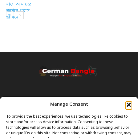
Manage Consent
Transparency & Disclaimer:
Some content and images on this site are generated with the
To provide the best experiences, we use technologies like cookies to
assistance of Artificial Intelligence (AI). While we strive for accuracy, AI
store and/or access device information. Consenting to these
can occasionally produce incorrect or outdated information.
technologies will allow us to process data such as browsing behavior
or unique IDs on this site. Not consenting or withdrawing consent, may