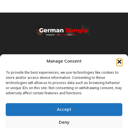
Manage Consent
Transparency & Disclaimer:
Some content and images on this site are generated with the
To provide the best experiences, we use technologies like cookies to
assistance of Artificial Intelligence (AI). While we strive for accuracy, AI
store and/or access device information. Consenting to these
can occasionally produce incorrect or outdated information.
technologies will allow us to process data such as browsing behavior
or unique IDs on this site. Not consenting or withdrawing consent, may
Please Note:
The content on GermanBangla.com is intended solely
adversely affect certain features and functions.
as a
general guide
and a starting point. It does not constitute legal or
professional advice. Always verify official rules (Visas, Laws, Taxes)
Accept
with government authorities before taking action.
Deny