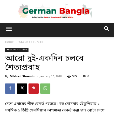
German
Home
আজকের গরম খবর
আজকের গরম খবর
Bangla
আরো দুই-একদিন চলবে
শৈত্যপ্রবাহ
By
Dilshad Sharmin
-
January 10, 2018
545
0
দেশে এবারের শীত রেকর্ড গড়েছে। গত সোমবার তেঁতুলিয়ায় ২
দশমিক ৬ ডিগ্রি সেলসিয়াস তাপমাত্রা রেকর্ড করা হয়। গোটা দেশে