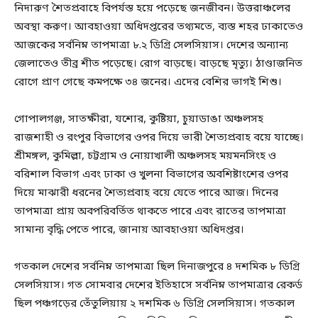
নিদারুণ শৈতপ্রবাহে বিপর্যস্ত হয়ে পড়েছে জনজীবন। উত্তরাঞ্চলের
অবস্থা করুণ। আবহাওয়া অধিদপ্তরের তথ্যমতে, ব্যস্ত শহর ঢাকাতেও
আজকের সর্বনিম্ন তাপমাত্রা ৮.২ ডিগ্রি সেলসিয়াস। দেশের অন্যান্য
জেলাতেও তীব্র শীত পড়েছে। রোগ বাড়ছে। বাড়ছে মৃত্যু। ঠাণ্ডাজনিত
রোগে প্রাণ গেছে কমপক্ষে ৩৪ জনের। এদের বেশির ভাগই শিশু।
গোপালগঞ্জ, সাতক্ষীরা, যশোর, কুষ্টিয়া, চুয়াডাঙা অঞ্চলসহ
রাজশাহী ও রংপুর বিভাগের ওপর দিয়ে ভারী শৈত্যপ্রবাহ বয়ে যাচ্ছে।
শ্রীমঙ্গল, কুমিল্লা, চট্টগ্রাম ও নোয়াখালী অঞ্চলসহ ময়মনসিংহ ও
বরিশাল বিভাগ এবং ঢাকা ও খুলনা বিভাগের অবশিষ্টাংশের ওপর
দিয়ে মাঝারী ধরনের শৈত্যপ্রবাহ বয়ে যেতে পারে আজ। দিনের
তাপমাত্রা প্রায় অবপরিবর্তিত থাকতে পারে এবং রাতের তাপমাত্রা
সামান্য বৃদ্ধি পেতে পারে, জানায় আবহাওয়া অধিদপ্তর।
গতকাল দেশের সর্বনিম্ন তাপমাত্রা ছিল দিনাজপুরে ৪ দশমিক ৮ ডিগ্রি
সেলসিয়াস। গত সোমবার দেশের ইতিহাসে সর্বনিম্ন তাপমাত্রার রেকর্ড
ছিল পঞ্চগড়ের তেঁতুলিয়ায় ২ দশমিক ৬ ডিগ্রি সেলসিয়াস। গতকাল