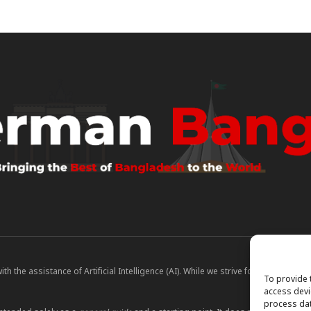
 the assistance of Artificial Intelligence (AI). While we strive for accuracy, A
To provide 
access devi
process dat