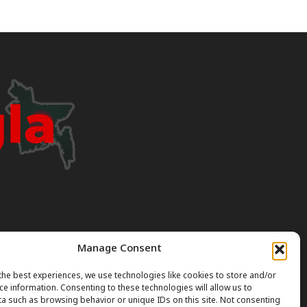
Manage Consent
I can occasionally produce incorrect or outdated
the best experiences, we use technologies like cookies to store and/or
ce information. Consenting to these technologies will allow us to
a such as browsing behavior or unique IDs on this site. Not consenting