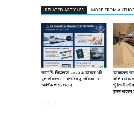
RELATED ARTICLES
MORE FROM AUTHO
জার্মানি: ডিসেম্বরে ২০২৫ এ আসছে ৭টি
আজকের জার্ম
মূল পরিবর্তন – নাগরিকত্ব, পরিবহন ও
বার্লিন সাবও
আর্থিক খাতে প্রভাব
স্টুটগার্ট স
তুষারপাতের সত